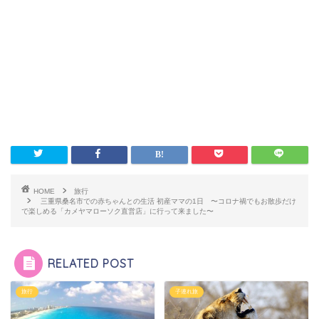
HOME
旅行
三重県桑名市での赤ちゃんとの生活 初産ママの1日 〜コロナ禍でもお散歩だけ
で楽しめる「カメヤマローソク直営店」に行って来ました〜
RELATED POST
旅行
子連れ旅