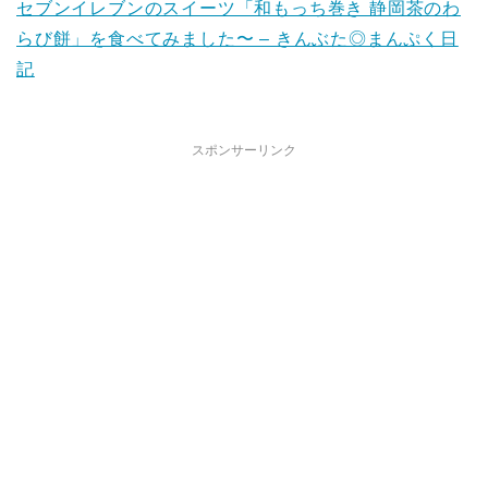
セブンイレブンのスイーツ「和もっち巻き 静岡茶のわ
らび餅」を食べてみました〜 – きんぶた◎まんぷく日
記
スポンサーリンク