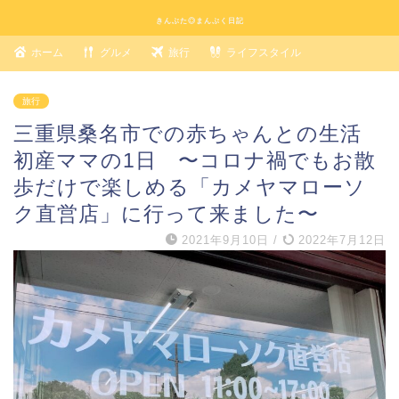
きんぶた◎まんぷく日記
ホーム
グルメ
旅行
ライフスタイル
旅行
三重県桑名市での赤ちゃんとの生活
初産ママの1日 〜コロナ禍でもお散
歩だけで楽しめる「カメヤマローソ
ク直営店」に行って来ました〜
2021年9月10日
/
2022年7月12日