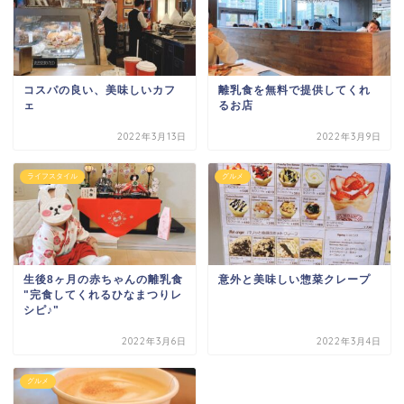
コスパの良い、美味しいカフ
離乳食を無料で提供してくれ
ェ
るお店
2022年3月13日
2022年3月9日
ライフスタイル
グルメ
生後8ヶ月の赤ちゃんの離乳食
意外と美味しい惣菜クレープ
"完食してくれるひなまつりレ
シピ♪"
2022年3月6日
2022年3月4日
グルメ