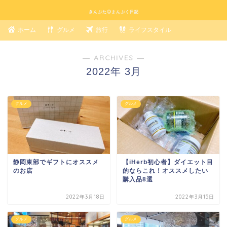
きんぶた◎まんぷく日記
ホーム
グルメ
旅行
ライフスタイル
― ARCHIVES ―
2022年 3月
グルメ
グルメ
静岡東部でギフトにオススメ
【iHerb初心者】ダイエット目
のお店
的ならこれ！オススメしたい
購入品8選
2022年3月18日
2022年3月15日
グルメ
グルメ