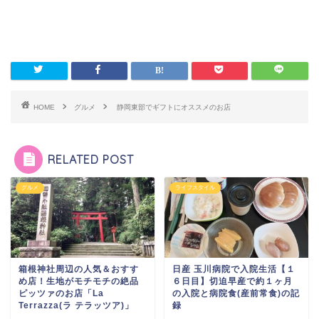
HOME
グルメ
静岡東部でギフトにオススメのお店
RELATED POST
グルメ
ライフスタイル
箱根神社周辺の人気＆おすす
日産 玉川病院で入院生活【１
め店！生地がモチモチの絶品
６日目】切迫早産で約１ヶ月
ピッツァのお店「La
の入院と病院食(産前常食)の記
Terrazza(ラ テラッツア)」
録