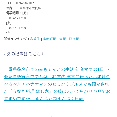
関連ランキング：
和菓子
|
津新町駅
、
津駅
、
阿漕駅
↓次の記事はこちら↓
三重県桑名市での赤ちゃんとの生活 初産ママの1日 〜
緊急事態宣言中でも楽しむ方法 津市に行ったら絶対食
べるべき！バナナマンのせっかくグルメでも紹介され
た「うなぎ料理 はし家」の鰻はふっくらパリパリでお
すすめです〜 – きんぶた◎まんぷく日記