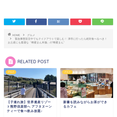
HOME
グルメ
緊急事態宣言中でもテイクアウトで楽しむ！ 津市に行ったら絶対食べるべき！
お土産にも最適な「蜂蜜まん本舗」の”蜂蜜まん”
RELATED POST
グルメ
グルメ
【子連れ旅】世界遺産リゾー
新書を読みながらお茶ができ
ト熊野倶楽部へ アフタヌーン
るカフェ
ティーで食べ飲み放題♪