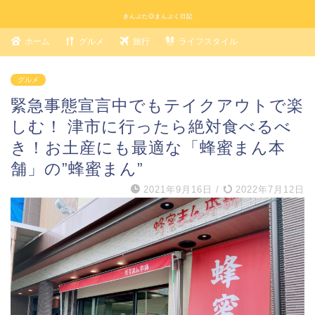
きんぶた◎まんぷく日記
ホーム
グルメ
旅行
ライフスタイル
グルメ
緊急事態宣言中でもテイクアウトで楽
しむ！ 津市に行ったら絶対食べるべ
き！お土産にも最適な「蜂蜜まん本
舗」の”蜂蜜まん”
2021年9月16日
/
2022年7月12日