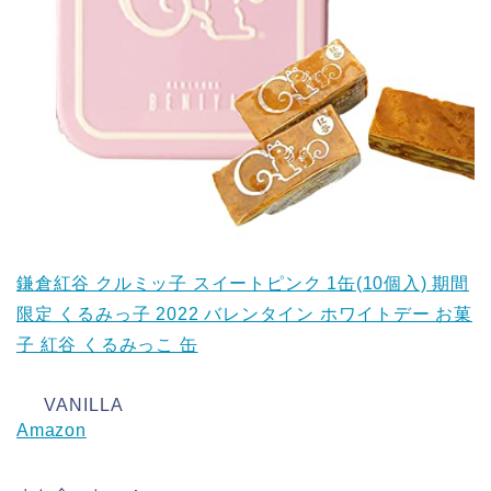
鎌倉紅谷 クルミッ子 スイートピンク 1缶(10個入) 期間
限定 くるみっ子 2022 バレンタイン ホワイトデー お菓
子 紅谷 くるみっこ 缶
VANILLA
Amazon