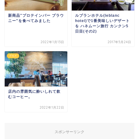
新商品"プロテインバー ブラウ
ルブランホテル(leblanc
ニー"を食べてみました
hotel)で1番美味しいデザート
を ハネムーン旅行 カンクン5
日目(その2)
2022年1月13日
2017年5月24日
グルメ
店内の雰囲気に酔いしれて飲
むコーヒー。
2022年1月22日
スポンサーリンク