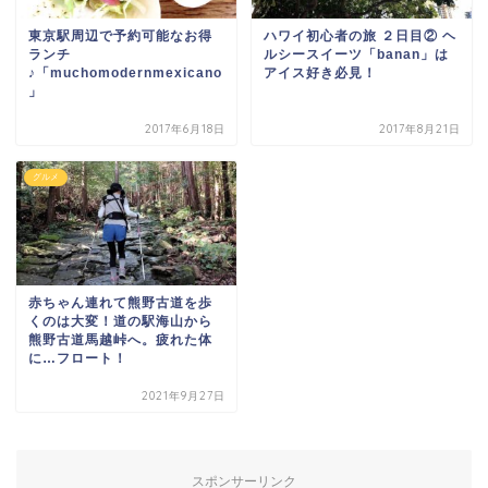
東京駅周辺で予約可能なお得
ハワイ初心者の旅 ２日目② ヘ
ランチ
ルシースイーツ「banan」は
♪「muchomodernmexicano
アイス好き必見！
」
2017年6月18日
2017年8月21日
グルメ
赤ちゃん連れて熊野古道を歩
くのは大変！道の駅海山から
熊野古道馬越峠へ。疲れた体
に…フロート！
2021年9月27日
スポンサーリンク