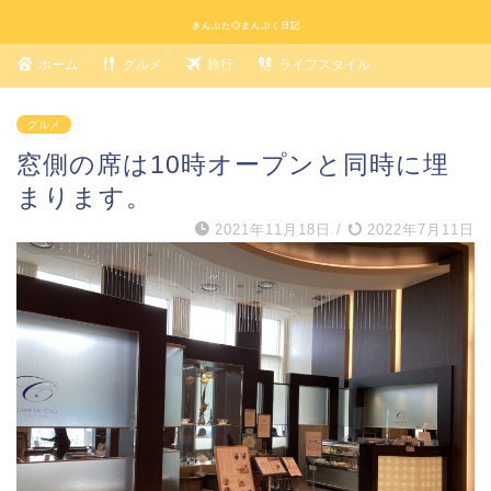
きんぶた◎まんぷく日記
ホーム
グルメ
旅行
ライフスタイル
グルメ
窓側の席は10時オープンと同時に埋
まります。
2021年11月18日
/
2022年7月11日