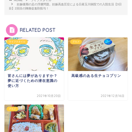
HOME
ライフスタイル
妊娠後期の足の浮腫問題。妊娠高血圧症による日産玉川病院での入院生活【3日
目】2回目の陣痛促進剤投与！
RELATED POST
ライフスタイル
グルメ
皆さんには夢がありますか？
高級感のある生チョコプリン
夢に近づくための潜在意識の
使い方
2021年10月20日
2021年12月16日
グルメ