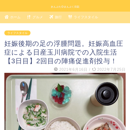
きんぶた◎まんぷく日記
ホーム
グルメ
旅行
ライフスタイル
ライフスタイル
妊娠後期の足の浮腫問題。妊娠高血圧
症による日産玉川病院での入院生活
【3日目】2回目の陣痛促進剤投与！
2021年6月16日
/
2022年7月25日