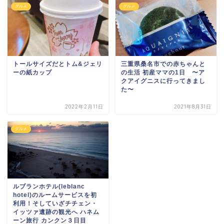
グルメ
グルメ
トールサイズだとトム&ジェリ
三重県桑名市での赤ちゃんと
ーの紙カップ
の生活 初産ママの1日 〜ア
クアイグニスに行ってきまし
た〜
2022年2月11日
2021年8月31日
グルメ
ルブランホテル(leblanc
hotel)のルームサービスを初
利用！そしていざチチェン・
イッツァ遺跡の観光へ ハネム
ーン旅行 カンクン３日目