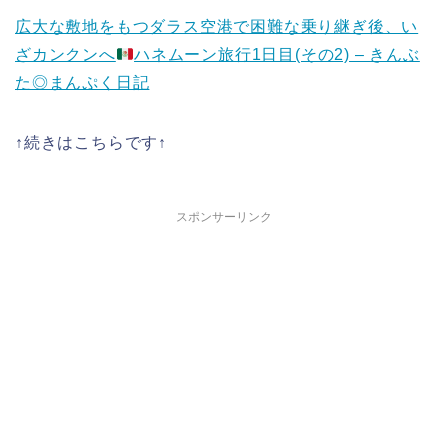
広大な敷地をもつダラス空港で困難な乗り継ぎ後、い
ざカンクンへ
ハネムーン旅行1日目(その2) – きんぶ
た◎まんぷく日記
↑続きはこちらです↑
スポンサーリンク