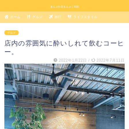
きんぶた◎まんぷく日記
ホーム
グルメ
旅行
ライフスタイル
グルメ
店内の雰囲気に酔いしれて飲むコーヒ
ー。
2022年1月22日
/
2022年7月11日