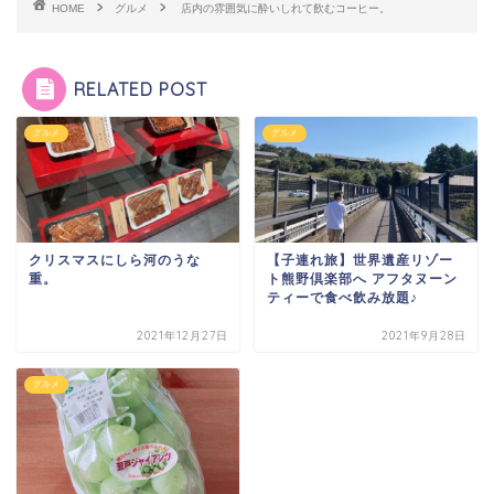
HOME
グルメ
店内の雰囲気に酔いしれて飲むコーヒー。
RELATED POST
グルメ
グルメ
クリスマスにしら河のうな
【子連れ旅】世界遺産リゾー
重。
ト熊野倶楽部へ アフタヌーン
ティーで食べ飲み放題♪
2021年12月27日
2021年9月28日
グルメ