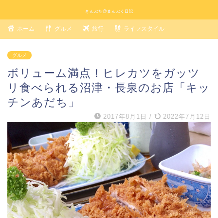
きんぶた◎まんぷく日記
ホーム
グルメ
旅行
ライフスタイル
グルメ
ボリューム満点！ヒレカツをガッツ
リ食べられる沼津・長泉のお店「キッ
チンあだち」
2017年8月1日
/
2022年7月12日