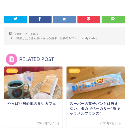
HOME
グルメ
野菜がたくさん食べられる沼津・長泉のカフェ「Kandy Cafe」
RELATED POST
グルメ
グルメ
やっぱり居心地の良いカフェ
スーパーの菓子パンとは思え
ない、タカギベーカリー"塩キ
ャラメルフランス"
2022年2月10日
2021年9月20日