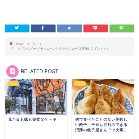
HOME
グルメ
セブンスイーツ”チョコっとリラックシュー”は美味しくておすすめ！
RELATED POST
グルメ
グルメ
見た目も味も完璧なケーキ
他で食べたことのない美味し
い餃子！平日も行列のできる
沼津の餃子屋さん「中央亭」