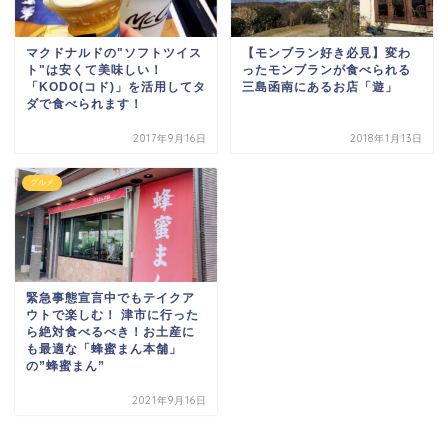
マクドナルドの"ソフトツイス
【モンブラン好き必見】変わ
ト"は安くて美味しい！
ったモンブランが食べられる
「KODO(コド)」を活用してタ
三島函南にあるお店「遊」
ダで食べられます！
2017年9月16日
2018年1月13日
グルメ
緊急事態宣言中でもテイクア
ウトで楽しむ！ 津市に行った
ら絶対食べるべき！お土産に
も最適な「蜂蜜まん本舗」
の”蜂蜜まん”
2021年9月16日