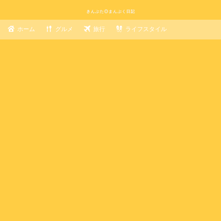
きんぶた◎まんぷく日記
ホーム
グルメ
旅行
ライフスタイル