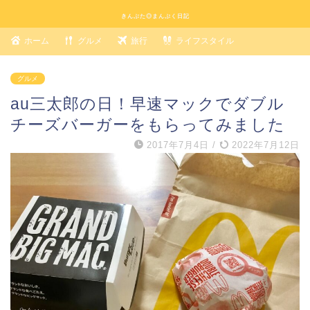
きんぶた◎まんぷく日記
ホーム
グルメ
旅行
ライフスタイル
グルメ
au三太郎の日！早速マックでダブル
チーズバーガーをもらってみました
2017年7月4日
/
2022年7月12日