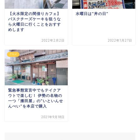
【火水限定の間借りカフェ】
水曜日は"丼の日"
バスクチーズケーキを狙うな
ら火曜日に行くことをおすす
めします
2022年2月2日
2022年1月27日
グルメ
緊急事態宣言中でもテイクア
ウトで楽しむ！ 伊勢の名物の
一つ「播田屋」の"いといんせ
んべい"を本店で購入
2021年9月18日