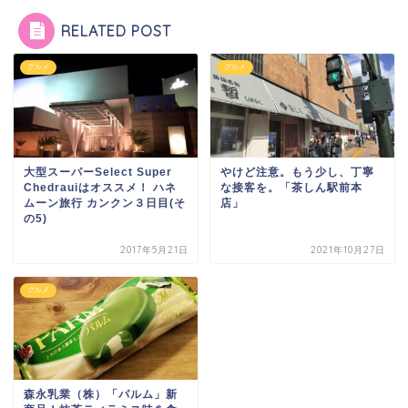
RELATED POST
グルメ
グルメ
大型スーパーSelect Super
やけど注意。もう少し、丁寧
Chedrauiはオススメ！ ハネ
な接客を。「茶しん駅前本
ムーン旅行 カンクン３日目(そ
店」
の5)
2017年5月21日
2021年10月27日
グルメ
森永乳業（株）「パルム」新