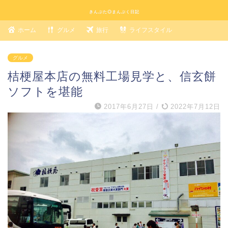
きんぶた◎まんぷく日記
ホーム
グルメ
旅行
ライフスタイル
グルメ
桔梗屋本店の無料工場見学と、信玄餅
ソフトを堪能
2017年6月27日
/
2022年7月12日